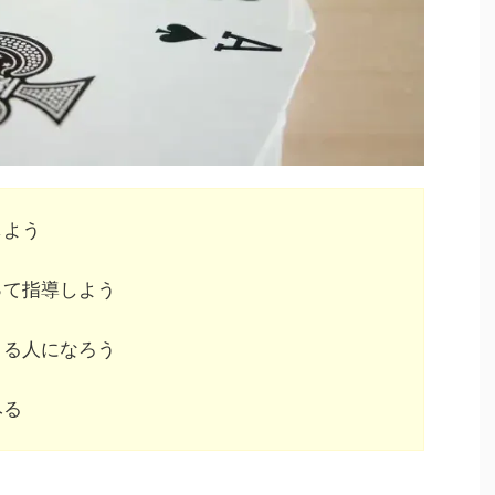
しよう
って指導しよう
きる人になろう
みる