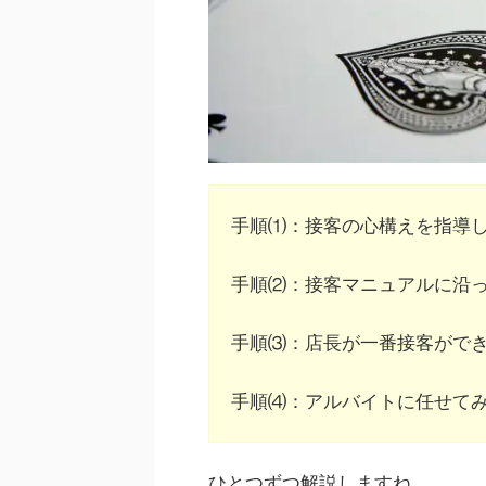
手順⑴：接客の心構えを指導
手順⑵：接客マニュアルに沿
手順⑶：店長が一番接客がで
手順⑷：アルバイトに任せて
ひとつずつ解説しますね。