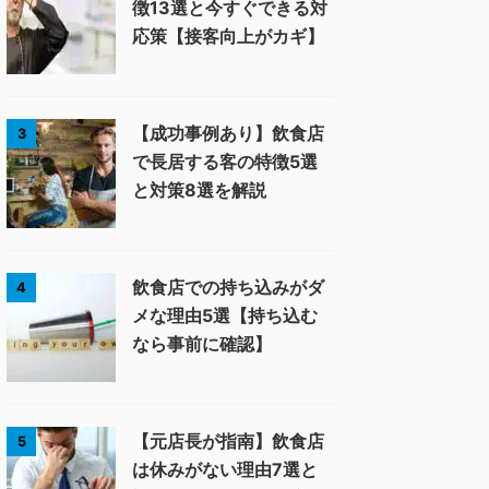
徴13選と今すぐできる対
応策【接客向上がカギ】
【成功事例あり】飲食店
3
で長居する客の特徴5選
と対策8選を解説
飲食店での持ち込みがダ
4
メな理由5選【持ち込む
なら事前に確認】
【元店長が指南】飲食店
5
は休みがない理由7選と