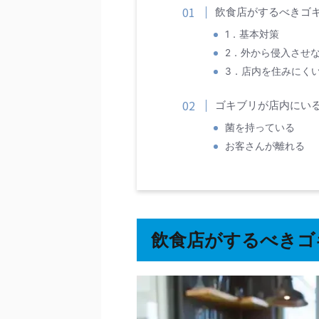
飲食店がするべきゴ
1．基本対策
2．外から侵入させ
3．店内を住みにく
ゴキブリが店内にい
菌を持っている
お客さんが離れる
飲食店がするべきゴ