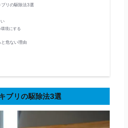
キブリの駆除法3選
ない
い環境にする
ると危ない理由
キブリの駆除法3選