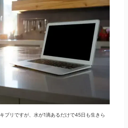
キブリ
ですが、
水が1滴あるだけで45日も生きら